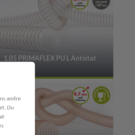
1.05 PRIMAFLEX PU L Antistat
ens andre
et. Du
at
es