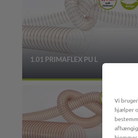
1.01 PRIMAFLEX PU L
Vi bruger
hjælper o
bestemmer
afhængigt
hjemmesid