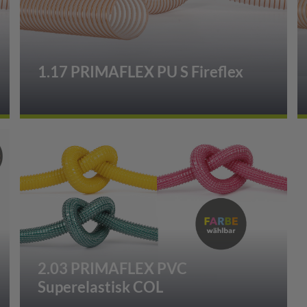
1.17 PRIMAFLEX PU S Fireflex
2.03 PRIMAFLEX PVC
Superelastisk COL