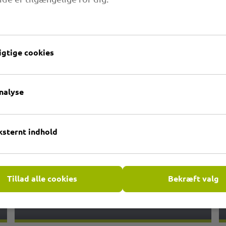
1.07 PRIMAFLEX PU M AE
igtige cookies
nalyse
ksternt indhold
Tillad alle cookies
Bekræft valg
1.11 PRIMAFLEX PU M Fireflex