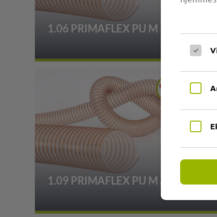
1.06 PRIMAFLEX PU M
V
A
E
1.09 PRIMAFLEX PU M Antistat