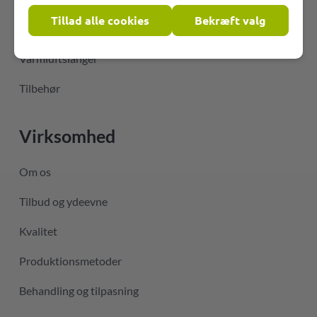
Tillad alle cookies
Bekræft valg
Slanger til luftkonditioneringsteknik
Varmluftslanger
Tilbehør
Virksomhed
Om os
Tilbud og ydeevne
Kvalitet
Produktionsmetoder
Behandling og tilpasning