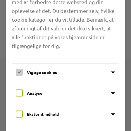
med at forbedre dette websted og din
oplevelse af det. Du bestemmer selv, hvilke
Anvendelsesområder
cookie-kategorier du vil tillade. Bemærk, at
afhængigt af dit valg er det ikke sikkert, at
Yderligere oplysninger
alle funktioner på vores hjemmeside er
tilgængelige for dig.
Tekniske specifikationer
Vigtige cookies
Produkter
Analyse
Produktgrupper
Slanger af slidstærkt PU
Eksternt indhold
Fleksible PVC-slanger
Temperaturbestandige slanger