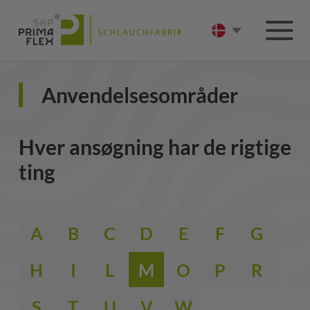
Anvendelsesområder
Hver ansøgning har de rigtige
ting
A
B
C
D
E
F
G
H
I
L
M
O
P
R
S
T
U
V
W