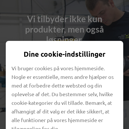
Vi tilbyder ikke kun
produkter, men også
løsninger.
Dine cookie-indstillinger
Ud over et omfattende standardsortiment
fremstiller vi også individuelle specialprodukter og
Vi bruger cookies på vores hjemmeside.
slangesystemer til alle anvendelsesområder for
vores kunder. Mere end 40 års erfaring inden for
Nogle er essentielle, mens andre hjælper os
udvikling og fremstilling af tekniske slanger er
med at forbedre dette websted og din
simpelthen uvurderlig.
oplevelse af det. Du bestemmer selv, hvilke
cookie-kategorier du vil tillade. Bemærk, at
Du er velkommen til at prøve det. Vi står over for
afhængigt af dit valg er det ikke sikkert, at
enhver sammenligning.
alle funktioner på vores hjemmeside er
tilgængelige for dig.