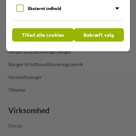
Eksternt indhold
Produktgrupper
Slanger af slidstærkt PU
Tillad alle cookies
Bekræft valg
Fleksible PVC-slanger
Temperaturbestandige slanger
Slanger til luftkonditioneringsteknik
Varmluftslanger
Tilbehør
Virksomhed
Om os