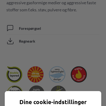
aggressive gasformige medier og aggressive faste
stoffer som f.eks. støv, pulvere og fibre.
Forespørgsel
Regneark
Dine cookie-indstillinger