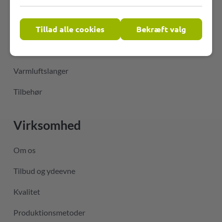
Fleksible PVC-slanger
Tillad alle cookies
Bekræft valg
Temperaturbestandige slanger
Slanger til luftkonditioneringsteknik
Varmluftslanger
Tilbehør
Virksomhed
Om os
Tilbud og ydeevne
Kvalitet
Produktionsmetoder