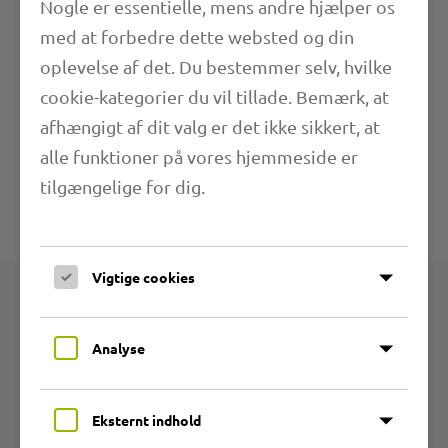
Nogle er essentielle, mens andre hjælper os
med at forbedre dette websted og din
Længde
oplevelse af det. Du bestemmer selv, hvilke
cookie-kategorier du vil tillade. Bemærk, at
Anvendelsesområder
afhængigt af dit valg er det ikke sikkert, at
alle funktioner på vores hjemmeside er
Yderligere oplysninger
tilgængelige for dig.
Tekniske specifikationer
Vigtige cookies
Produkter
Analyse
Produktgrupper
Eksternt indhold
Slanger af slidstærkt PU