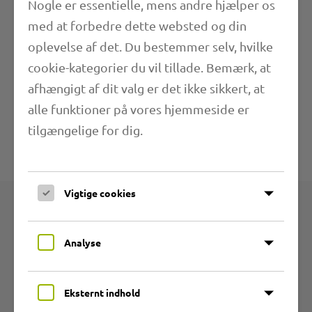
Nogle er essentielle, mens andre hjælper os
med at forbedre dette websted og din
Længde
oplevelse af det. Du bestemmer selv, hvilke
cookie-kategorier du vil tillade. Bemærk, at
Anvendelsesområder
afhængigt af dit valg er det ikke sikkert, at
alle funktioner på vores hjemmeside er
Yderligere oplysninger
tilgængelige for dig.
Tekniske specifikationer
Vigtige cookies
Produkter
Analyse
Produktgrupper
Eksternt indhold
Slanger af slidstærkt PU