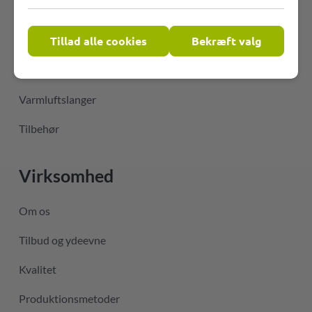
Fleksible PVC-slanger
Tillad alle cookies
Bekræft valg
Temperaturbestandige slanger
Slanger til luftkonditioneringsteknik
Varmluftslanger
Tilbehør
Virksomhed
Om os
Tilbud og ydeevne
Kvalitet
Produktionsmetoder