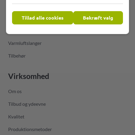
Fleksible PVC-slanger
Tillad alle cookies
Bekræft valg
Temperaturbestandige slanger
Slanger til luftkonditioneringsteknik
Varmluftslanger
Tilbehør
Virksomhed
Om os
Tilbud og ydeevne
Kvalitet
Produktionsmetoder