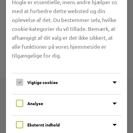
Nogle er essentielle, mens andre hjælper os
med at forbedre dette websted og din
Længde
oplevelse af det. Du bestemmer selv, hvilke
cookie-kategorier du vil tillade. Bemærk, at
Anvendelsesområder
afhængigt af dit valg er det ikke sikkert, at
alle funktioner på vores hjemmeside er
Yderligere oplysninger
tilgængelige for dig.
Tekniske specifikationer
Vigtige cookies
Produkter
Analyse
Produktgrupper
Eksternt indhold
Slanger af slidstærkt PU